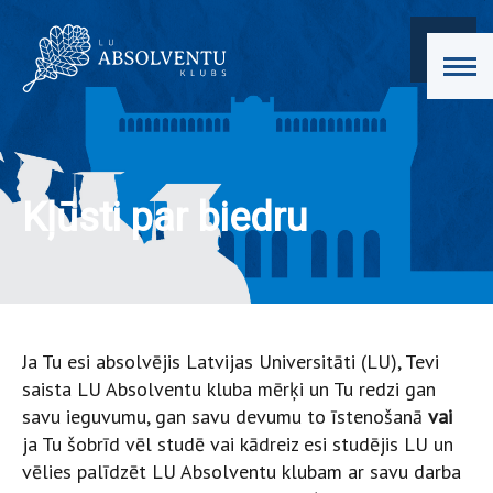
Kļūsti par biedru
Ja Tu esi absolvējis Latvijas Universitāti (LU), Tevi
saista LU Absolventu kluba mērķi un Tu redzi gan
savu ieguvumu, gan savu devumu to īstenošanā
vai
ja Tu šobrīd vēl studē vai kādreiz esi studējis LU un
vēlies palīdzēt LU Absolventu klubam ar savu darba