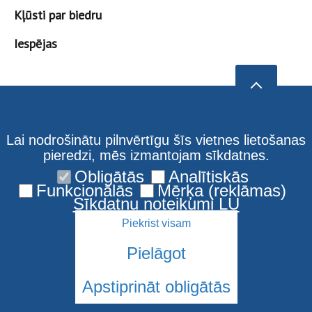
Kļūsti par biedru
Iespējas
Lai nodrošinātu pilnvērtīgu šīs vietnes lietošanas
pieredzi, mēs izmantojam sīkdatnes.
Obligātās
Analītiskās
Funkcionālās
Mērķa (reklāmas)
Sīkdatņu noteikumi LU
Piekrist visam
Pielāgot
Apstiprināt obligātās
© 2026 Latvijas Universitāte. Visas tiesības aizsargātas