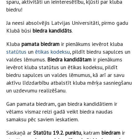
sparu, aktivitāti un ieinteresētību, kļūsti par kluba
biedru!
Ja neesi absolvējis Latvijas Universitāti, pirmo gadu
Klubā būsi
biedra kandidāts
.
Kluba
pamata biedram
ir pienākums ievērot kluba
statūtus
un
ētikas kodeksu
, pildīt biedru sapulces un
valdes lēmumus.
Biedra kandidātam
ir pienākums
ievērot kluba statūtus un ētikas kodeksu, pildīt
biedru sapulces un valdes lēmumus, kā arī ar savu
aktīvu līdzdarbību atbalstīt kluba mērķa sasniegšanu
un uzdevumu realizēšanu.
Gan pamata biedram, gan biedra kandidātiem ir
vēlams vismaz reizi gadā veikt biedra naudas
samaksu pēc saviem ieskatiem.
Saskaņā ar
Statūtu 19.2. punktu
, katram
biedram
ir