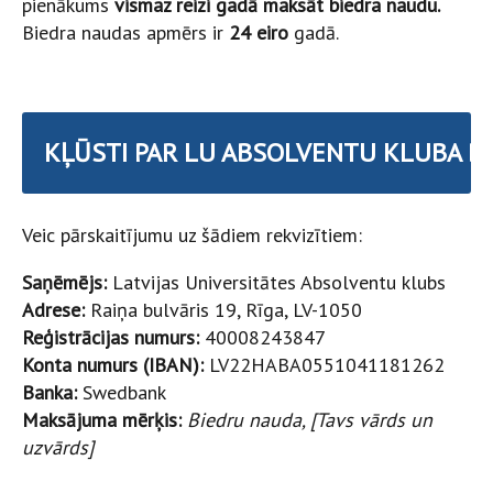
pienākums
vismaz reizi gadā maksāt biedra naudu.
Biedra naudas apmērs ir
24 eiro
gadā.
KĻŪSTI PAR LU ABSOLVENTU KLUBA B
Veic pārskaitījumu uz šādiem rekvizītiem:
Saņēmējs:
Latvijas Universitātes Absolventu klubs
Adrese:
Raiņa bulvāris 19, Rīga, LV-1050
Reģistrācijas numurs:
40008243847
Konta numurs (IBAN):
LV22HABA0551041181262
Banka:
Swedbank
Maksājuma mērķis:
Biedru nauda, [Tavs vārds un
uzvārds]